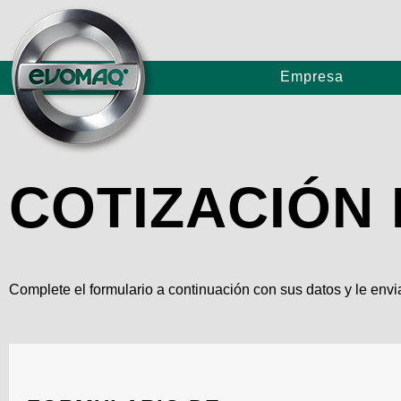
Empresa
Bombas de Concreto
COTIZACIÓN
Perforadoras de Hélice Continua de Gran Porte
Complete el formulario a continuación con sus datos y le env