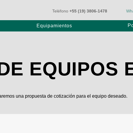
Teléfono
+55 (19) 3806-1478
Wh
Po
Equipamientos
Autobomba
Bomba BT
 DE EQUIPOS
Bomba sobre Orugas
P80/20
E80/20
iaremos una propuesta de cotización para el equipo deseado.
E80/25
E1000/31
E1200/31