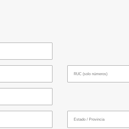
P60/17
E60/20
Sobre Orugas
Sobre Camión