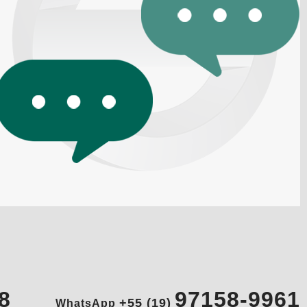
8
97158-9961
+55 (19)
WhatsApp