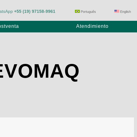
atsApp
+55 (19) 97158-9961
Português
English
stventa
Atendimiento
Bomba de Arrastre
 EVOMAQ
E80/23
Max Power P1100/28