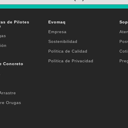
as de Pilotes
Evomaq
Sop
s
Empresa
Aten
gas
Sostenibilidad
Pos
ión
Política de Calidad
Cot
Política de Privacidad
Pre
e Concreto
a
Arrastre
re Orugas