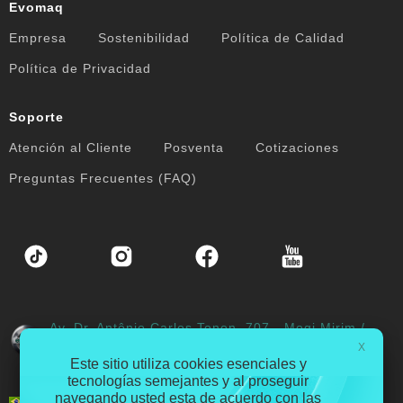
Evomaq
Empresa
Sostenibilidad
Política de Calidad
Política de Privacidad
Soporte
Atención al Cliente
Posventa
Cotizaciones
Preguntas Frecuentes (FAQ)
Av. Dr. Antônio Carlos Tonon, 707 - Mogi Mirim /
SP - Brasil
X
Este sitio utiliza cookies esenciales y
tecnologías semejantes y al proseguir
navegando usted esta de acuerdo con las
Português
English